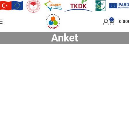
0
0.00
Anket