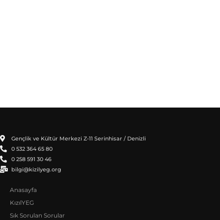
Gençlik ve Kültür Merkezi Z-11 Serinhisar / Denizli
0 532 364 65 80
0 258 591 30 46
bilgi@kizilyeg.org
Anasayfa
KızılYEG
Sık Sorulan Sorular