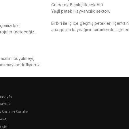
Gri petek Bıçakçılık sektörü
Yeşil petek Hayvancılık sektörü
Birbiri ile iç içe geçmiş petekler; ilçemiz
ilçemizdeki
ana geçim kaynağının birbirleri ile ilişkiler
projeler üreteceğiz.
 hacmini büyütmeyi,
ndırmayı hedefliyoruz.
asayfa
zılYEG
k Sorulan Sorular
nket
etişim