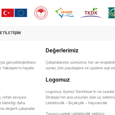
ET
İLETIŞIM
Değerlerimiz
ıyla gerçekleştirilmesi
Çalışmalarımız süresince; her an erişilebili
r Yaklaşımı’nı hayata
sunan, tüm paydaşlara ve üyelere eşit m
Logomuz
Logomuz; ilçemiz Serinhisar’ın ve Leader 
ü, refah seviyesi
Stratejisi’nin ana unsurları olan üç sektörü
bilinirliği daha
Leblebicilik – Bıçakçılık – Hayvancılık
ma değerli çalışmalar
Turuncu petek Leblebicilik sektörü