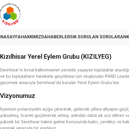
ANASAYFA
HAKKIMIZDA
HABERLER
SIK SORULAN SORULAR
ANK
Kızılhisar Yerel Eylem Grubu (KIZILYEG)
Serinhisar’ın kırsal kalkınmasının yerelde yaşayan topluluklar aracılığ
ve bu toplulukların harekete geçirilmesi için oluşturulan IPARD Leade
geçirmek amacıyla Serinhisar’da kurulan Yerel Eylem Grubu’dur.
Vizyonumuz
İlçemizin potansiyelini açığa çıkararak, gelecek yıllara altyapısı güçl
yükselmiş, ticareti güçlenerek artmış, adından daha sık söz ettiren ve 
yüksek bir Serinhisar haline gelme konusunda kalıcı, yenilikçi ve kat
yapmak amacıyla bir aradayız.