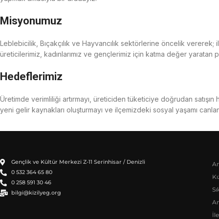
Misyonumuz
Leblebicilik, Bıçakçılık ve Hayvancılık sektörlerine öncelik vererek; 
üreticilerimiz, kadınlarımız ve gençlerimiz için katma değer yaratan 
Hedeflerimiz
Üretimde verimliliği artırmayı, üreticiden tüketiciye doğrudan satışın
yeni gelir kaynakları oluşturmayı ve ilçemizdeki sosyal yaşamı canla
Gençlik ve Kültür Merkezi Z-11 Serinhisar / Denizli
An
0 532 364 65 80
Kı
0 258 591 30 46
Sı
bilgi@kizilyeg.org
A
İl