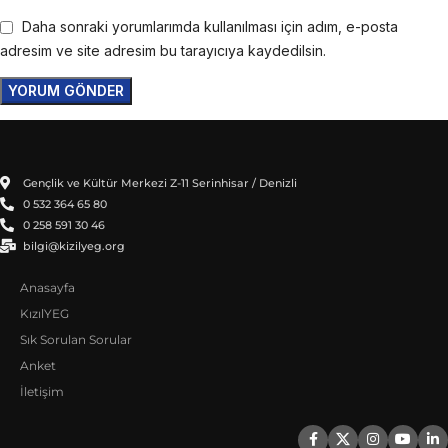
Daha sonraki yorumlarımda kullanılması için adım, e-posta
adresim ve site adresim bu tarayıcıya kaydedilsin.
Gençlik ve Kültür Merkezi Z-11 Serinhisar / Denizli
0 532 364 65 80
0 258 591 30 46
bilgi@kizilyeg.org
Anasayfa
KızılYEG
Sık Sorulan Sorular
Anket
İletişim