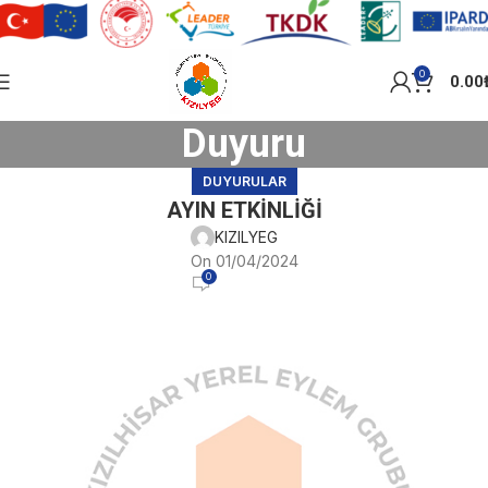
0
0.00
Duyuru
DUYURULAR
AYIN ETKİNLİĞİ
KIZILYEG
On 01/04/2024
0