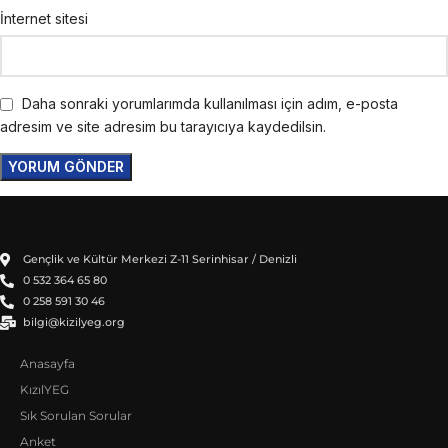
İnternet sitesi
Daha sonraki yorumlarımda kullanılması için adım, e-posta
adresim ve site adresim bu tarayıcıya kaydedilsin.
Gençlik ve Kültür Merkezi Z-11 Serinhisar / Denizli
0 532 364 65 80
0 258 591 30 46
bilgi@kizilyeg.org
Anasayfa
KızılYEG
Sık Sorulan Sorular
Anket