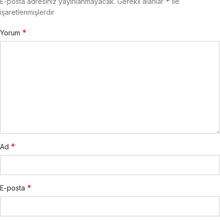
*
E-posta adresiniz yayınlanmayacak.
Gerekli alanlar
ile
işaretlenmişlerdir
*
Yorum
*
Ad
*
E-posta