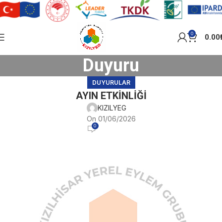
0
0.00
Duyuru
DUYURULAR
AYIN ETKİNLİĞİ
KIZILYEG
On 01/06/2026
0