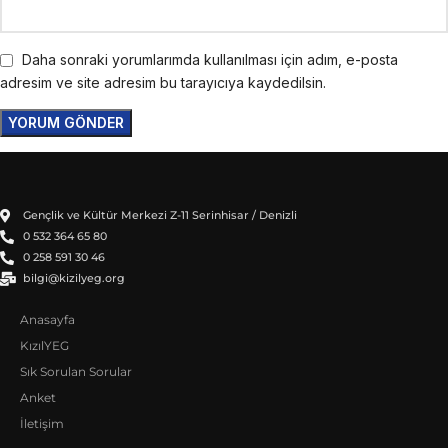
Daha sonraki yorumlarımda kullanılması için adım, e-posta
adresim ve site adresim bu tarayıcıya kaydedilsin.
Gençlik ve Kültür Merkezi Z-11 Serinhisar / Denizli
0 532 364 65 80
0 258 591 30 46
bilgi@kizilyeg.org
Anasayfa
KızılYEG
Sık Sorulan Sorular
Anket
İletişim