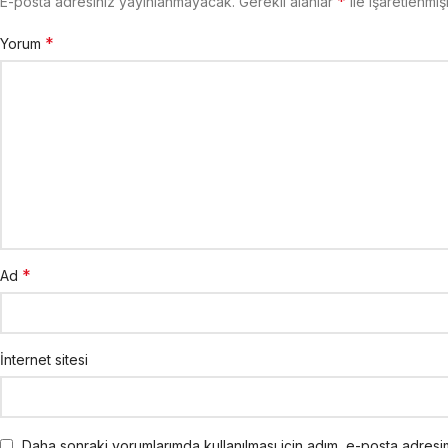
*
E-posta adresiniz yayınlanmayacak.
Gerekli alanlar
ile işaretlenmiş
*
Yorum
*
Ad
İnternet sitesi
Daha sonraki yorumlarımda kullanılması için adım, e-posta adresim