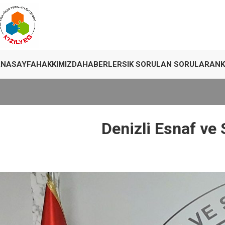
ANASAYFA
HAKKIMIZDA
HABERLER
SIK SORULAN SORULAR
ANK
Denizli Esnaf ve S