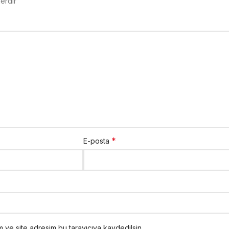
lerdir
*
E-posta
 ve site adresim bu tarayıcıya kaydedilsin.