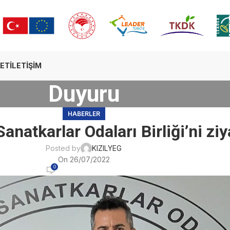
ET
İLETIŞIM
Duyuru
HABERLER
anatkarlar Odaları Birliği’ni ziy
Posted by
KIZILYEG
On 26/07/2022
0