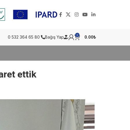
0
0.00
₺
0 532 364 65 80
Bağış Yap
aret ettik