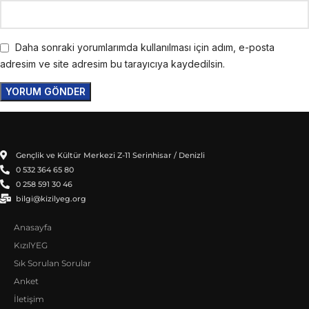
Daha sonraki yorumlarımda kullanılması için adım, e-posta
adresim ve site adresim bu tarayıcıya kaydedilsin.
Gençlik ve Kültür Merkezi Z-11 Serinhisar / Denizli
0 532 364 65 80
0 258 591 30 46
bilgi@kizilyeg.org
Anasayfa
KızılYEG
Sık Sorulan Sorular
Anket
İletişim