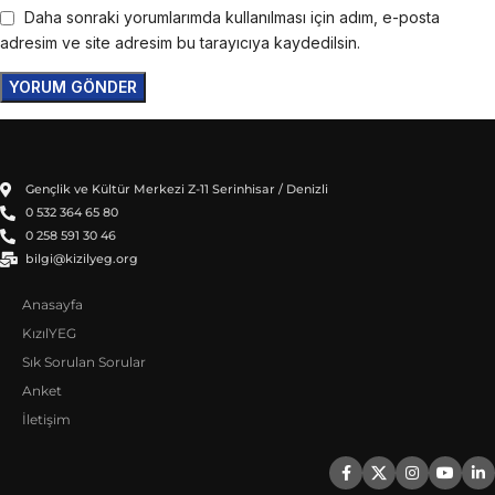
Daha sonraki yorumlarımda kullanılması için adım, e-posta
adresim ve site adresim bu tarayıcıya kaydedilsin.
Gençlik ve Kültür Merkezi Z-11 Serinhisar / Denizli
0 532 364 65 80
0 258 591 30 46
bilgi@kizilyeg.org
Anasayfa
KızılYEG
Sık Sorulan Sorular
Anket
İletişim