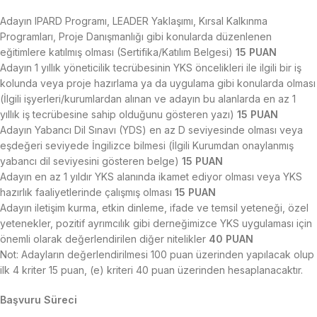
Adayın IPARD Programı, LEADER Yaklaşımı, Kırsal Kalkınma
Programları, Proje Danışmanlığı gibi konularda düzenlenen
eğitimlere katılmış olması (Sertifika/Katılım Belgesi)
15 PUAN
Adayın 1 yıllık yöneticilik tecrübesinin YKS öncelikleri ile ilgili bir iş
kolunda veya proje hazırlama ya da uygulama gibi konularda olması
(İlgili işyerleri/kurumlardan alınan ve adayın bu alanlarda en az 1
yıllık iş tecrübesine sahip olduğunu gösteren yazı)
15 PUAN
Adayın Yabancı Dil Sınavı (YDS) en az D seviyesinde olması veya
eşdeğeri seviyede İngilizce bilmesi (İlgili Kurumdan onaylanmış
yabancı dil seviyesini gösteren belge)
15 PUAN
Adayın en az 1 yıldır YKS alanında ikamet ediyor olması veya YKS
hazırlık faaliyetlerinde çalışmış olması
15 PUAN
Adayın iletişim kurma, etkin dinleme, ifade ve temsil yeteneği, özel
yetenekler, pozitif ayrımcılık gibi derneğimizce YKS uygulaması için
önemli olarak değerlendirilen diğer nitelikler
40 PUAN
Not: Adayların değerlendirilmesi 100 puan üzerinden yapılacak olup
ilk 4 kriter 15 puan, (e) kriteri 40 puan üzerinden hesaplanacaktır.
Başvuru Süreci