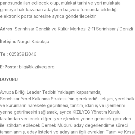
panosunda ilan edilecek olup, mülakat tarihi ve yeri mülakata
girmeye hak kazanan adayların başvuru formunda bildirdiği
elektronik posta adresine ayrıca gönderilecektir.
Adres:
Serinhisar Gençlik ve Kültür Merkezi Z-11 Serinhisar / Denizli
İletişim:
Nurgül Kabukçu
Tel:
02585913046
E-Posta:
bilgi@kizilyeg.org
DUYURU
Avrupa Birliği Leader Tedbiri Yaklaşımı kapsamında;
Serinhisar Yerel Kalkınma Stratejisi’nin gerektirdiği iletişim, yerel halk
ve kurumların harekete geçirilmesi, tanıtım, idari iş ve işlemlerini
yerine getirilmesini sağlamak, ayrıca KIZILYEG Yönetim Kurulu
tarafından verilecek diğer iş ve işlemleri yerine getirmek görevleri
ile istihdam edilecek Dernek Müdürü aday değerlendirme süreci
tamamlanmış, aday listeleri ve adayların ilgili evrakları Tarım ve Kırsal