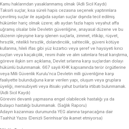
Kamu haklarından yasaklanmamış olmak (Adli Sicil Kaydı)
Taksirli suçlar, kısa süreli hapis cezasına seçenek yaptırımlara
çevrilmiş suçlar ile aşağıda sayılan suçlar dışında tecil edilmiş
hükümler hariç olmak üzere; altı aydan fazla hapis veyahut affa
uğramış olsalar bile Devletin güvenliğine, anayasal düzene ve bu
düzenin işleyişine karşı işlenen suçlarla, zimmet, irtikâp, rüşvet,
hırsızlık, nitelikli hırsızlık, dolandırıcılık, sahtecilik, güveni kötüye
kullanma, hileli iflas gibi yüz kızartıcı veya şeref ve haysiyeti kırıcı
suçtan veya kaçakçılık, resmi ihale ve alım satımlara fesat karıştırma,
göreve ilişkin sırrı açıklama, Devlet sırlarına karşı suçlardan dolayı
hükümlü bulunmamak. 667 sayılı KHK kapsamında terör örgütlerine
veya Milli Güvenlik Kurulu’nca Devletin milli güvenliğine karşı
faaliyette bulunduğuna karar verilen yapı, oluşum veya gruplara
üyeliği, mensubiyeti veya iltisakı yahut bunlarla irtibatı bulunmamak.
(Adli Sicil Kaydı)
Görevini devamlı yapmasına engel olabilecek hastalığı ya da
bulaşıcı hastalığı bulunmamak. (Sağlık Raporu)
Adayın kazanması durumunda YEG alanına taşınacağına dair
Taahhüt Yazısı (Denizli Serinhisar’da ikamet etmiyorsa)