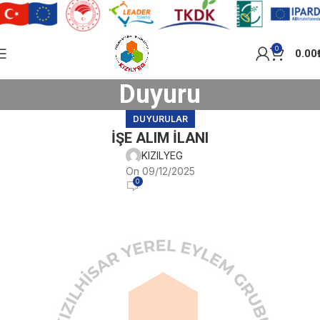
0
0.00
Duyuru
DUYURULAR
İŞE ALIM İLANI
KIZILYEG
On 09/12/2025
0