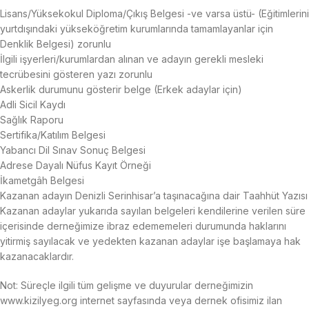
Lisans/Yüksekokul Diploma/Çıkış Belgesi -ve varsa üstü- (Eğitimlerini
yurtdışındaki yükseköğretim kurumlarında tamamlayanlar için
Denklik Belgesi) zorunlu
İlgili işyerleri/kurumlardan alınan ve adayın gerekli mesleki
tecrübesini gösteren yazı zorunlu
Askerlik durumunu gösterir belge (Erkek adaylar için)
Adli Sicil Kaydı
Sağlık Raporu
Sertifika/Katılım Belgesi
Yabancı Dil Sınav Sonuç Belgesi
Adrese Dayalı Nüfus Kayıt Örneği
İkametgâh Belgesi
Kazanan adayın Denizli Serinhisar’a taşınacağına dair Taahhüt Yazısı
Kazanan adaylar yukarıda sayılan belgeleri kendilerine verilen süre
içerisinde derneğimize ibraz edememeleri durumunda haklarını
yitirmiş sayılacak ve yedekten kazanan adaylar işe başlamaya hak
kazanacaklardır.
Not: Süreçle ilgili tüm gelişme ve duyurular derneğimizin
www.kizilyeg.org internet sayfasında veya dernek ofisimiz ilan