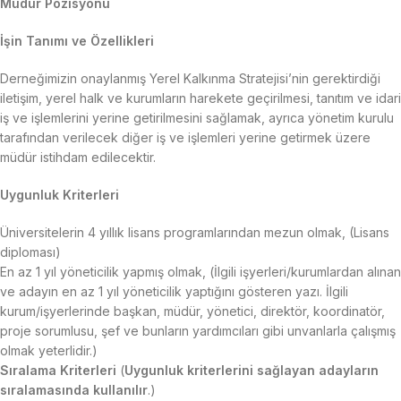
Müdür Pozisyonu
İşin Tanımı ve Özellikleri
Derneğimizin onaylanmış Yerel Kalkınma Stratejisi’nin gerektirdiği
iletişim, yerel halk ve kurumların harekete geçirilmesi, tanıtım ve idari
iş ve işlemlerini yerine getirilmesini sağlamak, ayrıca yönetim kurulu
tarafından verilecek diğer iş ve işlemleri yerine getirmek üzere
müdür istihdam edilecektir.
Uygunluk Kriterleri
Üniversitelerin 4 yıllık lisans programlarından mezun olmak, (Lisans
diploması)
En az 1 yıl yöneticilik yapmış olmak, (İlgili işyerleri/kurumlardan alınan
ve adayın en az 1 yıl yöneticilik yaptığını gösteren yazı. İlgili
kurum/işyerlerinde başkan, müdür, yönetici, direktör, koordinatör,
proje sorumlusu, şef ve bunların yardımcıları gibi unvanlarla çalışmış
olmak yeterlidir.)
Sıralama Kriterleri
(
Uygunluk kriterlerini sağlayan adayların
sıralamasında kullanılır
.)