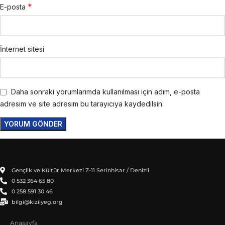
*
E-posta
İnternet sitesi
Daha sonraki yorumlarımda kullanılması için adım, e-posta
adresim ve site adresim bu tarayıcıya kaydedilsin.
Gençlik ve Kültür Merkezi Z-11 Serinhisar / Denizli
0 532 364 65 80
0 258 591 30 46
bilgi@kizilyeg.org
Anasayfa