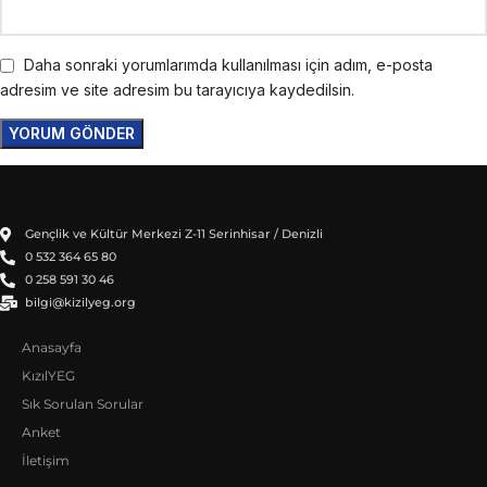
Daha sonraki yorumlarımda kullanılması için adım, e-posta
adresim ve site adresim bu tarayıcıya kaydedilsin.
Gençlik ve Kültür Merkezi Z-11 Serinhisar / Denizli
0 532 364 65 80
0 258 591 30 46
bilgi@kizilyeg.org
Anasayfa
KızılYEG
Sık Sorulan Sorular
Anket
İletişim