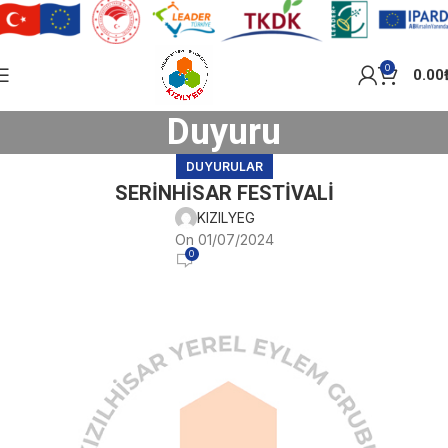
0
0.00
Duyuru
DUYURULAR
SERİNHİSAR FESTİVALİ
KIZILYEG
On 01/07/2024
0