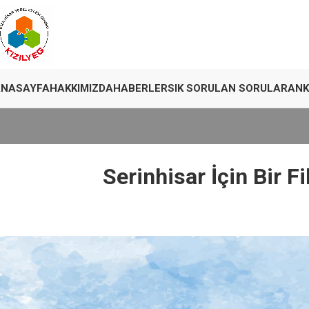
ANASAYFA
HAKKIMIZDA
HABERLER
SIK SORULAN SORULAR
ANK
Serinhisar İçin Bir F