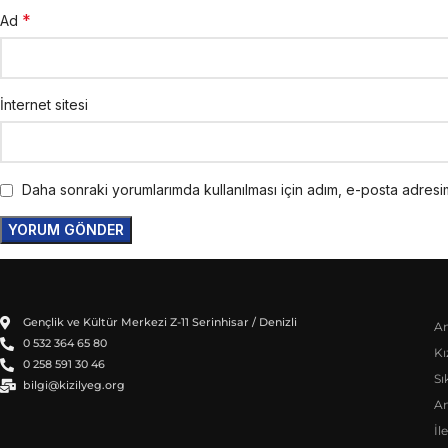
*
Ad
İnternet sitesi
Daha sonraki yorumlarımda kullanılması için adım, e-posta adresim
Gençlik ve Kültür Merkezi Z-11 Serinhisar / Denizli
An
0 532 364 65 80
Kı
0 258 591 30 46
Sı
bilgi@kizilyeg.org
A
İl