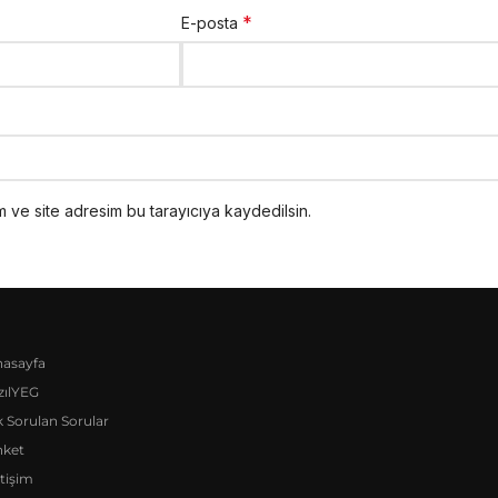
*
E-posta
 ve site adresim bu tarayıcıya kaydedilsin.
asayfa
zılYEG
k Sorulan Sorular
nket
etişim