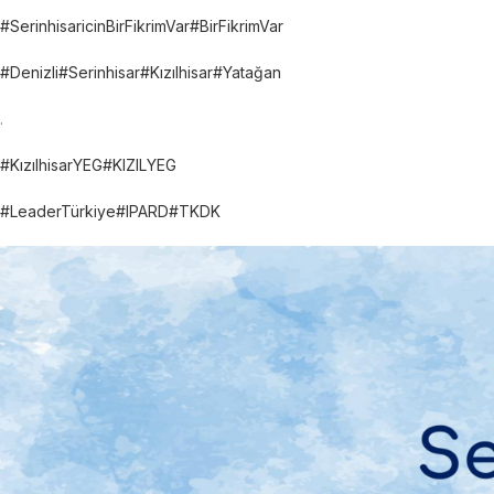
#SerinhisaricinBirFikrimVar
#BirFikrimVar
#Denizli
#Serinhisar
#Kızılhisar
#Yatağan
.
#KızılhisarYEG
#KIZILYEG
#LeaderTürkiye
#IPARD
#TKDK