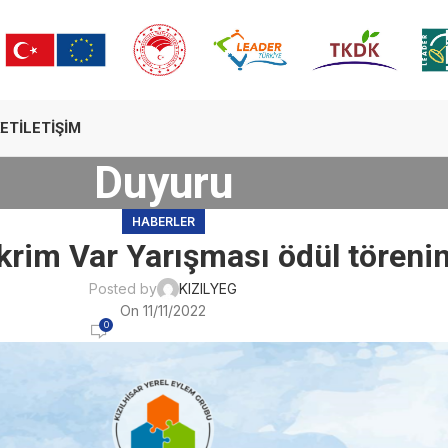
ET
İLETIŞIM
Duyuru
HABERLER
ikrim Var Yarışması ödül töreni
Posted by
KIZILYEG
On 11/11/2022
0